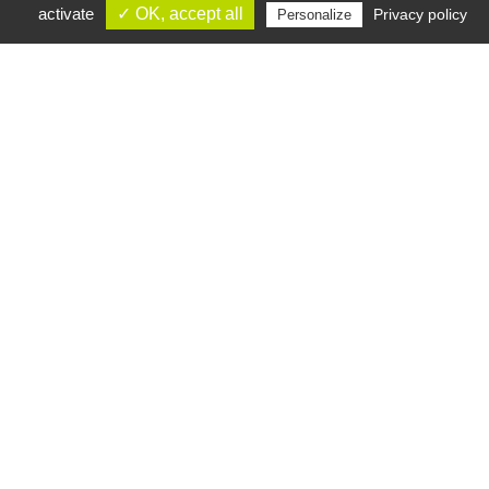
activate
✓ OK, accept all
Privacy policy
Personalize
CREAVERT
PAYSAGES
Fondée en 2015, CREAVERT PAYSAGES, sous la
direction de Nicolas Vérin, est une entreprise
spécialisée dans la création et l’aménagement
paysager. Notre équipe est composée de
passionnés de l’environnement qui allient leur
savoir-faire professionnel au plaisir de leur